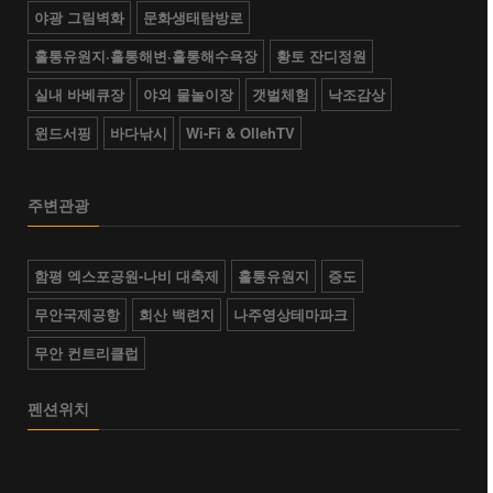
야광 그림벽화
문화생태탐방로
홀통유원지·홀통해변·홀통해수욕장
황토 잔디정원
실내 바베큐장
야외 물놀이장
갯벌체험
낙조감상
윈드서핑
바다낚시
Wi-Fi & OllehTV
주변관광
함평 엑스포공원-나비 대축제
홀통유원지
증도
무안국제공항
회산 백련지
나주영상테마파크
무안 컨트리클럽
펜션위치