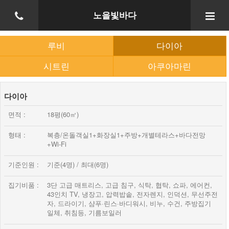
노을빛바다
루비
다이아
시트린
아쿠아마린
다이아
면적 :
18평(60㎡)
형태 :
복층/온돌객실1+화장실1+주방+개별테라스+바다전망
+Wi-Fi
기준인원 :
기준(4명) / 최대(6명)
집기비품 :
3단 고급 매트리스, 고급 침구, 식탁, 협탁, 쇼파, 에어컨,
43인치 TV, 냉장고, 압력밥솥, 전자렌지, 인덕션, 무선주전
HOME
자, 드라이기, 샴푸·린스·바디워시, 비누, 수건, 주방집기
일체, 취침등, 기름보일러
ABOUT